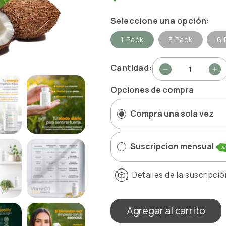
Seleccione una opción:
1 Pack
3 Pack
6 
Cantidad:
Reducir
Au
cantidad
ca
Opciones de compra
para
pa
Vitamin
Vi
Compra una sola vez
D3
D3
Restore
Re
Suscripcion mensual
A
Detalles de la suscripci
Agregar al carrito