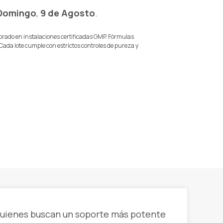
Domingo
,
9 de Agosto
.
rado en instalaciones certificadas GMP. Fórmulas
 Cada lote cumple con estrictos controles de pureza y
 quienes buscan un soporte más potente