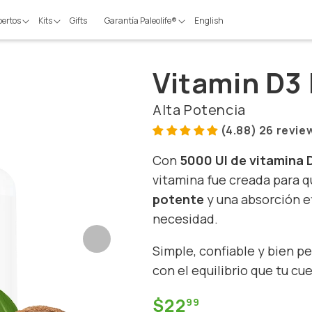
pertos
Kits
Gifts
Garantía Paleolife®
English
Vitamin D3
Alta Potencia
(4.88) 26 revie
Con
5000 UI de vitamina 
vitamina fue creada para 
potente
y una absorción e
necesidad.
Simple, confiable y bien 
con el equilibrio que tu cu
$22
99