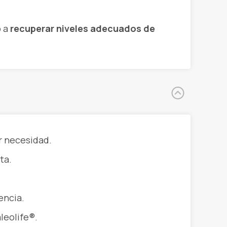
o a
recuperar niveles adecuados de
r necesidad.
ta.
encia.
leolife®.