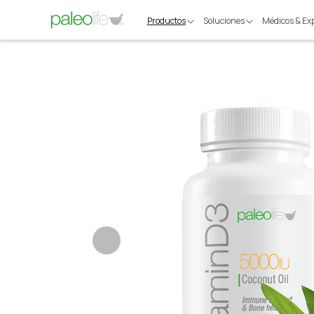
Ir
directamente
Productos
Soluciones
Médicos & Ex
al contenido
Ir
directamente
a la
información
del producto