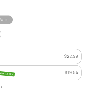
Pack
mentar
ntidad
ra
tamin
$22.99
store
$19.54
HORRA 15%
ón